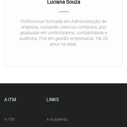
Luciana Souza
Profissional formada em Administração de
empresa, cursando ciencias contáveis, pós
graduada em controladoria, contabilidade e
auditoria, Pós em gestão empresarial. Há 20
anos na área.
A ITM
LINKS
A ITM
A Academia