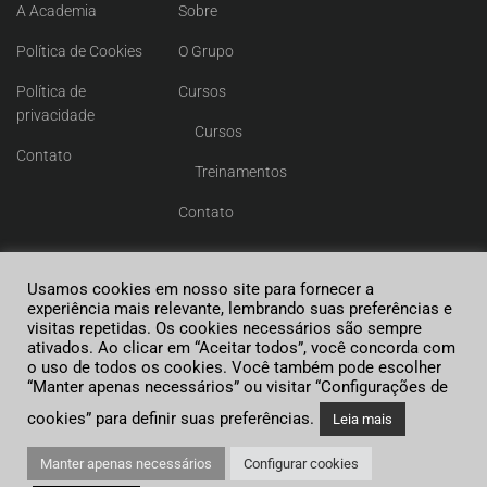
A Academia
Sobre
Política de Cookies
O Grupo
Política de
Cursos
privacidade
Cursos
Contato
Treinamentos
Contato
Usamos cookies em nosso site para fornecer a
experiência mais relevante, lembrando suas preferências e
visitas repetidas. Os cookies necessários são sempre
ITM LATIN AMERICA.
ativados. Ao clicar em “Aceitar todos”, você concorda com
o uso de todos os cookies. Você também pode escolher
Desenvolvido por
Manghá Agência
“Manter apenas necessários” ou visitar “Configurações de
cookies” para definir suas preferências.
Leia mais
Manter apenas necessários
Configurar cookies