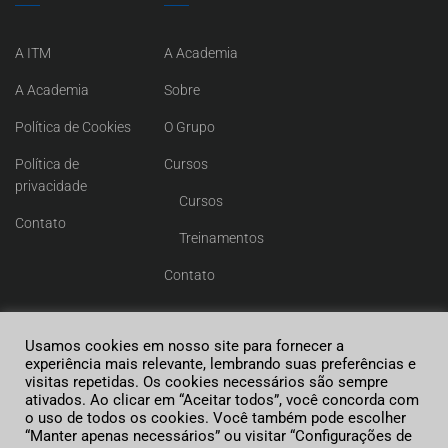
A ITM
A Academia
A Academia
Sobre
Política de Cookies
O Grupo
Política de
Cursos
privacidade
Cursos
Contato
Treinamentos
Contato
Usamos cookies em nosso site para fornecer a
experiência mais relevante, lembrando suas preferências e
visitas repetidas. Os cookies necessários são sempre
ITM LATIN AMERICA.
ativados. Ao clicar em “Aceitar todos”, você concorda com
o uso de todos os cookies. Você também pode escolher
Desenvolvido por
Manghá Agência
“Manter apenas necessários” ou visitar “Configurações de