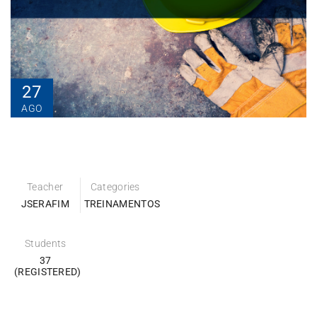
27
AGO
Teacher
Categories
JSERAFIM
TREINAMENTOS
Students
37
(REGISTERED)