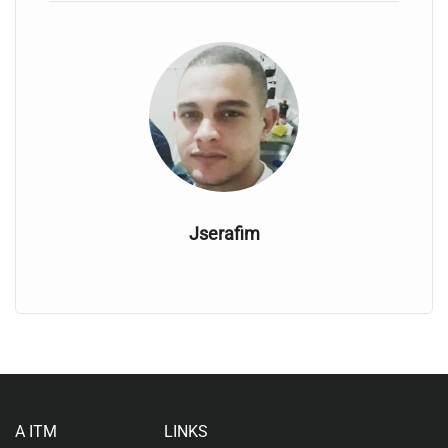
Jserafim
A ITM
LINKS