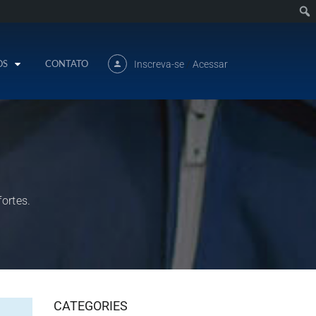
OS
CONTATO
Inscreva-se
/
Acessar
ortes.
CATEGORIES