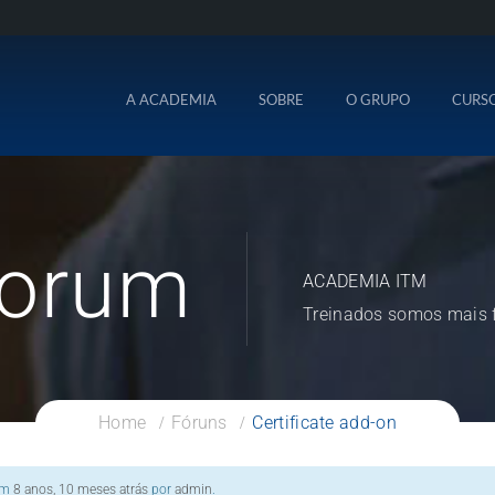
A ACADEMIA
SOBRE
O GRUPO
CURS
orum
ACADEMIA ITM
Treinados somos mais f
Home
Fóruns
Certificate add-on
 em
8 anos, 10 meses atrás
por
admin
.