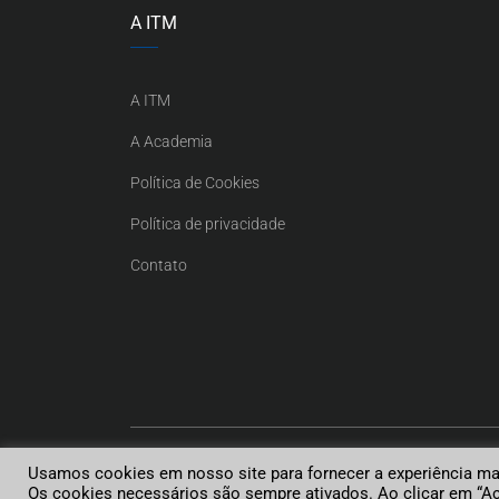
A ITM
A ITM
A Academia
Política de Cookies
Política de privacidade
Contato
Usamos cookies em nosso site para fornecer a experiência mais
ITM LATIN AMERICA.
Os cookies necessários são sempre ativados. Ao clicar em “Ac