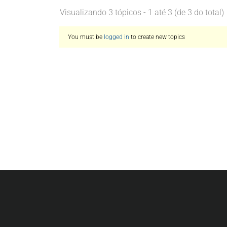
Visualizando 3 tópicos - 1 até 3 (de 3 do total)
You must be
logged in
to create new topics