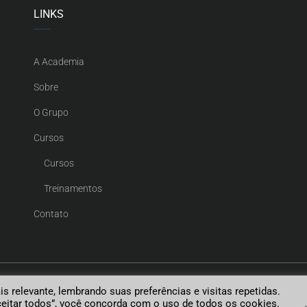
LINKS
A Academia
Sobre
O Grupo
Cursos
Cursos
Treinamentos
Contato
 relevante, lembrando suas preferências e visitas repetidas.
eitar todos”, você concorda com o uso de todos os cookies.