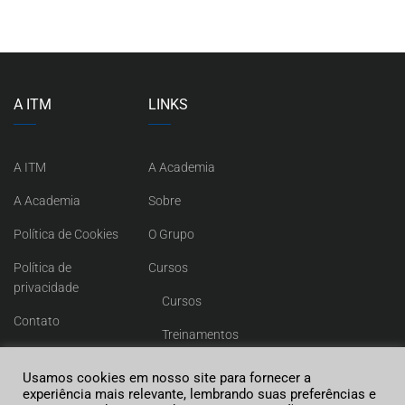
A ITM
LINKS
A ITM
A Academia
A Academia
Sobre
Política de Cookies
O Grupo
Política de
Cursos
privacidade
Cursos
Contato
Treinamentos
Contato
Usamos cookies em nosso site para fornecer a
experiência mais relevante, lembrando suas preferências e