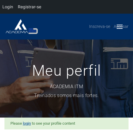
Login
Registrar-se
Inscreva-se
/
Acessar
Meu perfil
ACADEMIA ITM
Treinados somos mais fortes.
Please
login
to see your profile content