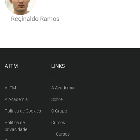
Reginaldo Ramos
A ITM
LINKS
A ITM
A Academia
A Academia
Sobre
Política de Cookies
O Grupo
Política de
Cursos
privacidade
Cursos