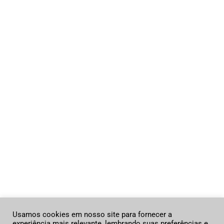
A ITM
LINKS
A ITM
A Academia
A Academia
Sobre
Política de
O Grupo
Cookies
Cursos
Política de
Cursos
privacidade
Treinamentos
Contato
Contato
ITM LATIN AMERICA.
Usamos cookies em nosso site para fornecer a
experiência mais relevante, lembrando suas preferências e