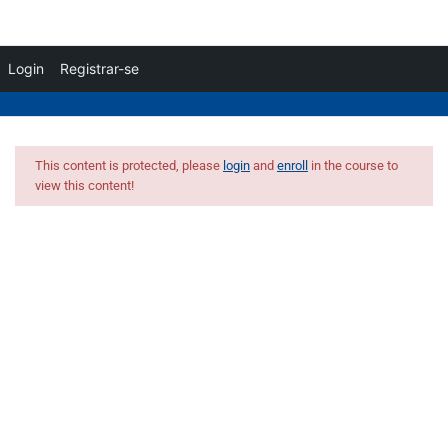
Login
Registrar-se
Inscreva-se
/
Acessar
3
Videoaulas
This content is protected, please
login
and
enroll
in the course to
view this content!
Videoaula 1
17 Minutos
Integração de Qualidade
Videoaula 2
3 Minutos
Videoaula 3
6 Minutos
1
Material de apoio