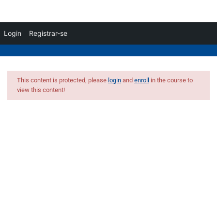
Login
Registrar-se
Inscreva-se
/
Acessar
2
Videoaula
This content is protected, please
login
and
enroll
in the course to
view this content!
Videoaula Políticas de
Teletrabalho
Política de Teletrabalho
5 Minutos
Avaliação
10 Questões
15 Minutos