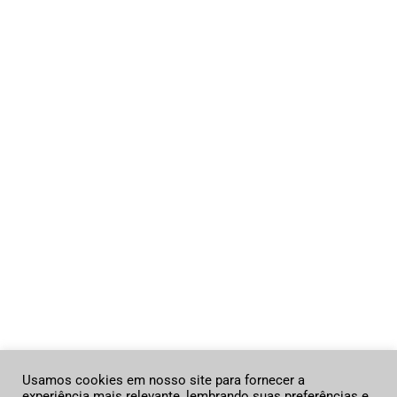
A ITM
LINKS
A ITM
A Academia
A Academia
Sobre
Política de
O Grupo
Cookies
Cursos
Política de
Cursos
privacidade
Treinamentos
Contato
Contato
ITM LATIN AMERICA.
Usamos cookies em nosso site para fornecer a
experiência mais relevante, lembrando suas preferências e